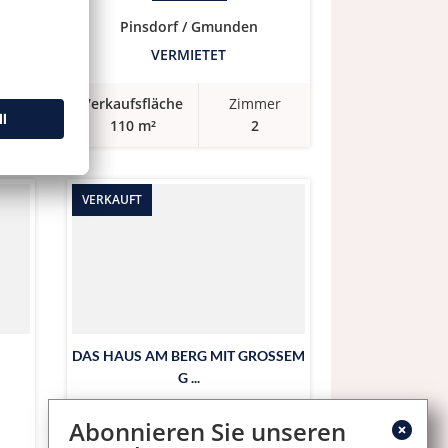
Pinsdorf / Gmunden
VERMIETET
r
Verkaufsfläche
Zimmer
110 m²
2
VERKAUFT
DAS HAUS AM BERG MIT GROSSEM
G ...
Abonnieren Sie unseren
Pinsdorf