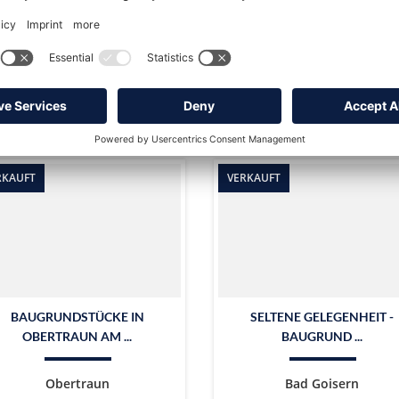
Bad Goisern
Bad Goisern
VERMIETET
VERKAUFT
ohnfläche
Zimmer
Wohnfläche
Zimme
125 m²
5
32 m²
1
RKAUFT
VERKAUFT
BAUGRUNDSTÜCKE IN
SELTENE GELEGENHEIT -
OBERTRAUN AM ...
BAUGRUND ...
Obertraun
Bad Goisern