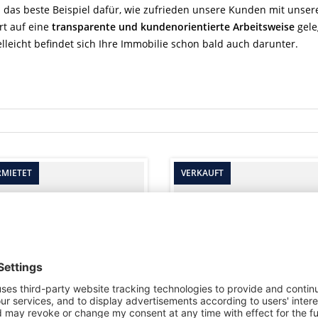
 das beste Beispiel dafür, wie zufrieden unsere Kunden mit unser
rt auf eine
transparente und kundenorientierte Arbeitsweise
gele
elleicht befindet sich Ihre Immobilie schon bald auch darunter.
RMIETET
VERKAUFT
OSSE MIETWOHNUNG DIREKT A
GARCONNIERE MIT BALKON
M HA ...
ZENT ...