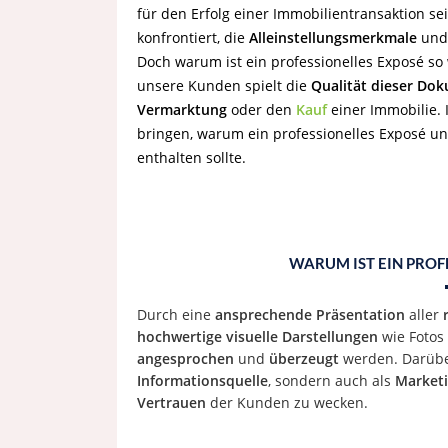
für den Erfolg einer Immobilientransaktion se
konfrontiert, die
Alleinstellungsmerkmale
un
Doch warum ist ein professionelles Exposé so 
unsere Kunden spielt die
Qualität dieser Do
Vermarktung
oder den
Kauf
einer Immobilie. 
bringen, warum ein professionelles Exposé un
enthalten sollte.
WARUM IST EIN PROF
Durch eine
ansprechende Präsentation
aller
hochwertige visuelle Darstellungen
wie Fotos
angesprochen
und
überzeugt
werden. Darübe
Informationsquelle
, sondern auch als
Market
Vertrauen
der Kunden zu wecken.