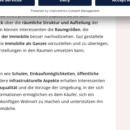
eil
eines professionellen Exposés, da sie dem
ck
über die
räumliche Struktur und Aufteilung
der
n können Interessenten die
Raumgrößen
, die
t der Immobilie
besser nachvollziehen. Gut gestaltete
die
Immobilie als Ganzes
vorzustellen und zu überlegen,
Vorstellungen in den Räumen umsetzen kann.
en wie
Schulen, Einkaufsmöglichkeiten, öffentliche
dere
infrastrukturelle Aspekte
erhalten Interessenten
squalität
und die Vorzüge der Umgebung, in der sich
formationen ermöglichen es dem Käufer, sich ein
ukünftigen Wohnort zu machen und unterstützen ihn
mmobilie.