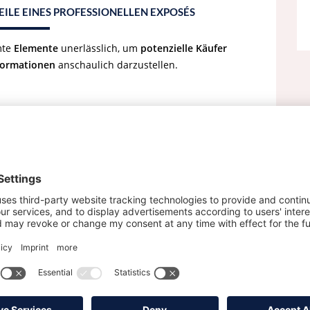
ILE EINES PROFESSIONELLEN EXPOSÉS
mte
Elemente
unerlässlich, um
potenzielle Käufer
formationen
anschaulich darzustellen.
Informationen ist einer der
wichtigsten Bestandteile
lle relevanten
Details
der Immobilie wie
Größe, Anzahl
derheiten
präzise und ansprechend dargestellt. Ein
gut
licht es dem Interessenten, sich ein genaues Bild von
 die
Entscheidungsfindung
.
icher Bestandteil eines professionellen Exposés.
Gut
e Fotos
zeigen eindrucksvoll die
verschiedenen Räume
,
ilie. Potenzielle Käufer können sich so ein
realistisches