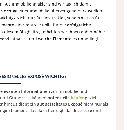
in. Als Immobilienmakler sind wir täglich damit
d
Vorzüge
einer Immobilie überzeugend darzustellen.
wichtig? Nicht nur für uns Makler, sondern auch für
kumente
eine zentrale Rolle für die
erfolgreiche
In diesem Blogbeitrag möchten wir Ihnen daher näher
verzichtbar ist und
welche Elemente
es unbedingt
ESSIONELLES EXPOSÉ WICHTIG?
relevanten Informationen
zur
Immobilie
und
 und Grundrisse können
potenzielle
Käufer
gezielt
r hinaus dient ein
gut gestaltetes Exposé
nicht nur als
inginstrument
, das dazu beiträgt, das
Interesse
und