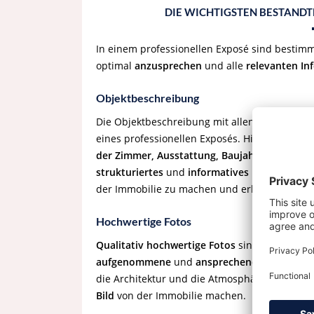
DIE WICHTIGSTEN BESTANDTE
In einem professionellen Exposé sind bestim
optimal
anzusprechen
und alle
relevanten In
Objektbeschreibung
Die Objektbeschreibung mit allen relevanten 
eines professionellen Exposés. Hier werden a
der Zimmer, Ausstattung, Baujahr und Beson
strukturiertes
und
informatives Exposé
ermög
der Immobilie zu machen und erleichtert ihm
Hochwertige Fotos
Qualitativ hochwertige Fotos
sind ein wesentl
aufgenommene
und
ansprechend präsentiert
die Architektur und die Atmosphäre der Immob
Bild
von der Immobilie machen.