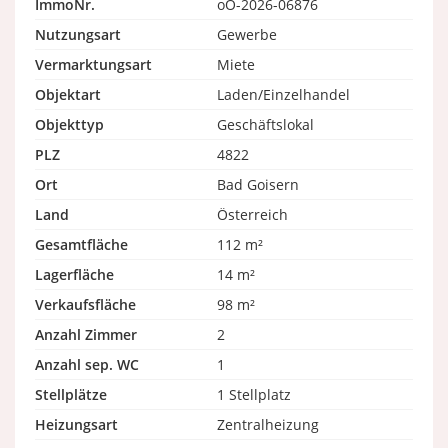
ImmoNr.
oO-2026-06876
Nutzungsart
Gewerbe
Vermarktungsart
Miete
Objektart
Laden/Einzelhandel
Objekttyp
Geschäftslokal
PLZ
4822
Ort
Bad Goisern
Land
Österreich
Gesamtfläche
112 m²
Lagerfläche
14 m²
Verkaufsfläche
98 m²
Anzahl Zimmer
2
Anzahl sep. WC
1
Stellplätze
1 Stellplatz
Heizungsart
Zentralheizung