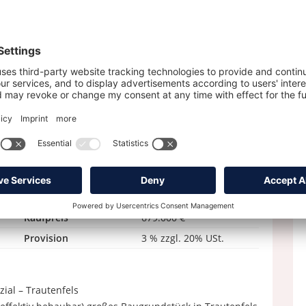
Nutzungsart
Gewerbe
Objektart
Grundstück
PLZ
8950
Land
Österreich
Kaufpreis
679.000 €
Provision
3 % zzgl. 20% USt.
ial – Trautenfels