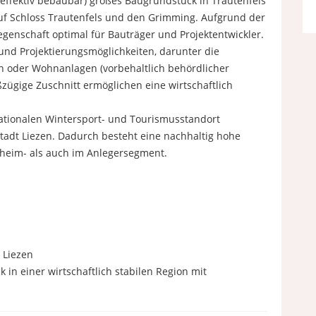
 effektiv bebaubar) großes Baugrundstück in Trautenfels
auf Schloss Trautenfels und den Grimming. Aufgrund der
egenschaft optimal für Bauträger und Projektentwickler.
und Projektierungsmöglichkeiten, darunter die
 oder Wohnanlagen (vorbehaltlich behördlicher
ügige Zuschnitt ermöglichen eine wirtschaftlich
nationalen Wintersport- und Tourismusstandort
tadt Liezen. Dadurch besteht eine nachhaltig hohe
heim- als auch im Anlegersegment.
 Liezen
 in einer wirtschaftlich stabilen Region mit