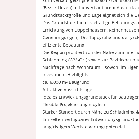
Zum Verkauf gelangt ein 8280m² (ca. 6.000 m²
(Bezirk Liezen) mit unverbaubarem Ausblick 
Grundstücksgröße und Lage eignet sich die Li
Das Grundstück bietet vielfältige Bebauungs- 
Errichtung von Doppelhäusern, Reihenhäusern
Genehmigungen). Die Topografie und der großz
effiziente Bebauung.
Die Region profitiert von der Nähe zum inter
Schladming (WM-Ort) sowie zur Bezirkshaupts
Nachfrage nach Wohnraum – sowohl im Eigen
Investment-Highlights:
ca. 6.000 m² Baugrund
Attraktive Aussichtslage
Ideales Entwicklungsgrundstück für Bauträger
Flexible Projektierung möglich
Starker Standort durch Nähe zu Schladming &
Ein selten verfügbares Entwicklungsgrundstück
langfristigem Wertsteigerungspotenzial.