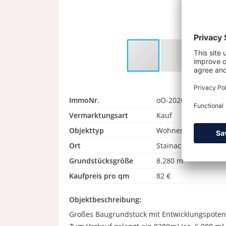
ImmoNr.
oO-2026-06864
Vermarktungsart
Kauf
Objekttyp
Wohnen
Ort
Stainach
Grundstücksgröße
8.280 m²
Kaufpreis pro qm
82 €
Objektbeschreibung:
Großes Baugrundstück mit Entwicklungspotenz