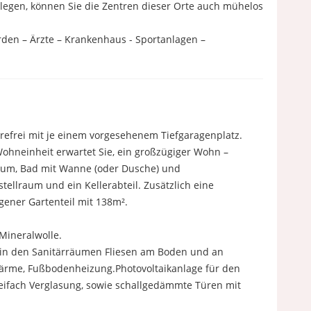
legen, können Sie die Zentren dieser Orte auch mühelos
rden – Ärzte – Krankenhaus - Sportanlagen –
refrei mit je einem vorgesehenem Tiefgaragenplatz.
 Wohneinheit erwartet Sie, ein großzügiger Wohn –
aum, Bad mit Wanne (oder Dusche) und
llraum und ein Kellerabteil. Zusätzlich eine
gener Gartenteil mit 138m².
ineralwolle.
in den Sanitärräumen Fliesen am Boden und an
wärme, Fußbodenheizung.Photovoltaikanlage für den
reifach Verglasung, sowie schallgedämmte Türen mit