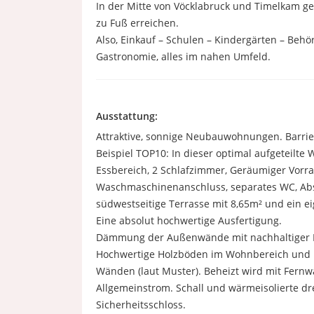
In der Mitte von Vöcklabruck und Timelkam ge
zu Fuß erreichen.
Also, Einkauf – Schulen – Kindergärten – Behö
Gastronomie, alles im nahen Umfeld.
Ausstattung:
Attraktive, sonnige Neubauwohnungen. Barrie
Beispiel TOP10: In dieser optimal aufgeteilte
Essbereich, 2 Schlafzimmer, Geräumiger Vorr
Waschmaschinenanschluss, separates WC, Abste
südwestseitige Terrasse mit 8,65m² und ein ei
Eine absolut hochwertige Ausfertigung.
Dämmung der Außenwände mit nachhaltiger M
Hochwertige Holzböden im Wohnbereich und 
Wänden (laut Muster). Beheizt wird mit Fern
Allgemeinstrom. Schall und wärmeisolierte d
Sicherheitsschloss.