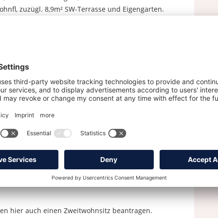
nfl, zuzügl. 8,9m² SW-Terrasse und Eigengarten.
,52 m² Wohnfl. zuzügl. 8,9m² Balkon.
nen hier auch einen Zweitwohnsitz beantragen.